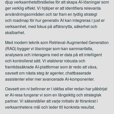
djup verksamhetsförståelse för att skapa AI-lösningar som
ger verklig effekt. Vi hjälper er att identifiera relevanta
användningsområden och tar fram en tydlig strategi
och roadmap för hur generativ AI kan integreras i just er
verksamhet, med fokus på affärsnytta, säkerhet och
skalbarhet.
Med modern teknik som Retrieval-Augmented Generation
(RAG) bygger vi lösningar som kan sammanfatta,
analysera och interagera med er data på ett intelligent
och kontrollerat sätt. Vi etablerar robusta och
framtidssäkrade AI-plattformar som är redo att växa,
oavsett om nästa steg är agenter, chattbaserade
assistenter eller mer avancerade AI-komponenter.
Oavsett om ni befinner er i idéfas eller redan har påbörjat
er AI-resa fungerar vi som en långsiktig och strategisk
partner. Vi säkerställer att varje initiativ är förankrat i
verksamhetens mål och leder till konkreta resultat.