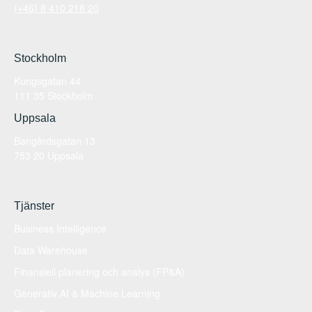
(+46) 8 410 218 20
Stockholm
Kungsgatan 44
111 35 Stockholm
Uppsala
Bangårdsgatan 13
753 20 Uppsala
Tjänster
Business Intelligence
Data Warehouse
Finansiell planering och analys (FP&A)
Generativ AI & Machine Learning