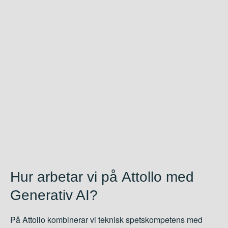
Stöttning i
Proof
of
Concept
och prototypframtagning
Minskning av repetitiva arbetsuppgifter och frigjord tid
En skalbar AI-plattform som utvecklas med verksamheten
Rådgivning och implementation av moderna, beprövade AI-
lösningar
Hur arbetar vi på
Attollo
med
Generativ AI?
På Attollo kombinerar vi teknisk spetskompetens med