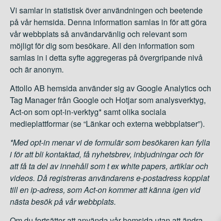
Vi samlar in statistisk över användningen och beetende
på vår hemsida. Denna information samlas in för att göra
vår webbplats så användarvänlig och relevant som
möjligt för dig som besökare. All den information som
samlas in i detta syfte aggregeras på övergripande nivå
och är anonym.
Attollo AB hemsida använder sig av Google Analytics och
Tag Manager från Google och Hotjar som analysverktyg,
Act-on som opt-in-verktyg* samt olika sociala
medieplattformar (se “Länkar och externa webbplatser”).
*Med opt-in menar vi de formulär som besökaren kan fylla
i för att bli kontaktad, få nyhetsbrev, inbjudningar och för
att få ta del av innehåll som t ex white papers, artiklar och
videos. Då registreras användarens e-postadress kopplat
till en ip-adress, som Act-on kommer att känna igen vid
nästa besök på vår webbplats.
Om du fortsätter att använda vår hemsida utan att ändra