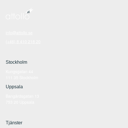
info@attollo.se
(+46) 8 410 218 20
Stockholm
Kungsgatan 44
111 35 Stockholm
Uppsala
Bangårdsgatan 13
753 20 Uppsala
Tjänster