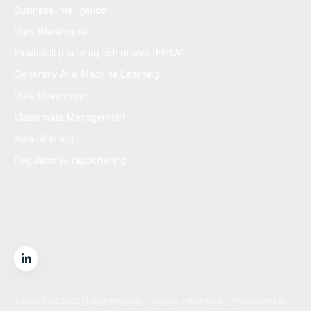
Business Intelligence
Data Warehouse
Finansiell planering och analys (FP&A)
Generativ AI & Machine Learning
Data Governance
Masterdata Management
Konsolidering
Regulatorisk rapportering
© Attollo AB 2022 |
Integritetspolicy
|
Cookieinställningar
| Producerad av