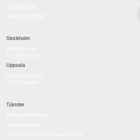
info@attollo.se
(+46) 8 410 218 20
Stockholm
Kungsgatan 44
111 35 Stockholm
Uppsala
Bangårdsgatan 13
753 20 Uppsala
Tjänster
Business Intelligence
Data Warehouse
Finansiell planering och analys (FP&A)