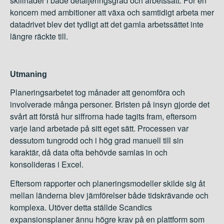
skillnader i både detaljeringsgrad och arbetssätt. För en
koncern med ambitioner att växa och samtidigt arbeta mer
datadrivet blev det tydligt att det gamla arbetssättet inte
längre räckte till.
Utmaning
Planeringsarbetet tog månader att genomföra och
involverade många personer. Bristen på insyn gjorde det
svårt att förstå hur siffrorna hade tagits fram, eftersom
varje land arbetade på sitt eget sätt. Processen var
dessutom tungrodd och i hög grad manuell till sin
karaktär, då data ofta behövde samlas in och
konsolideras i Excel.
Eftersom rapporter och planeringsmodeller skilde sig åt
mellan länderna blev jämförelser både tidskrävande och
komplexa. Utöver detta ställde Scandics
expansionsplaner ännu högre krav på en plattform som