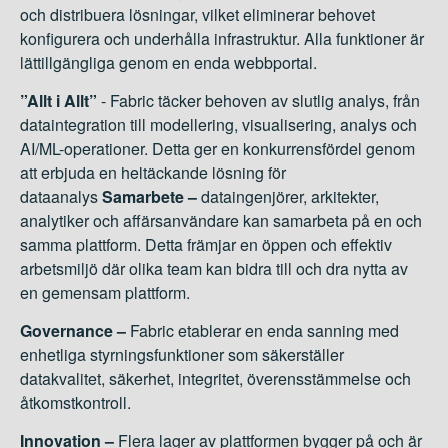
och distribuera lösningar, vilket eliminerar behovet
konfigurera och underhålla infrastruktur. Alla funktioner är
lättillgängliga genom en enda webbportal.
”Allt i Allt”
- Fabric täcker behoven av slutlig analys, från
dataintegration till modellering, visualisering, analys och
AI/ML-operationer. Detta ger en konkurrensfördel genom
att erbjuda en heltäckande lösning för
dataanalys
Samarbete –
dataingenjörer
, arkitekter,
analytiker och affärsanvändare kan samarbeta på en och
samma plattform. Detta främjar en öppen och effektiv
arbetsmiljö där olika team kan bidra till och dra nytta av
en gemensam plattform.
Governance
–
Fabric etablerar en enda sanning med
enhetliga styrningsfunktioner som säkerställer
datakvalitet, säkerhet, integritet,
överensstämmelse
och
åtkomstkontroll.
Innovation –
Flera lager av plattformen bygger på och är