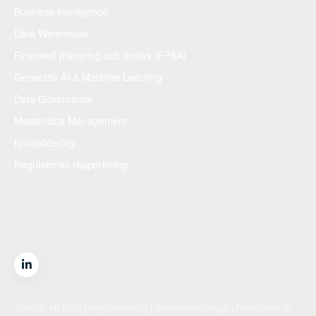
Business Intelligence
Data Warehouse
Finansiell planering och analys (FP&A)
Generativ AI & Machine Learning
Data Governance
Masterdata Management
Konsolidering
Regulatorisk rapportering
© Attollo AB 2022 |
Integritetspolicy
|
Cookieinställningar
| Producerad av