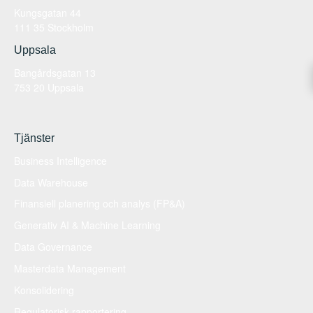
Kungsgatan 44
111 35 Stockholm
Uppsala
Bangårdsgatan 13
753 20 Uppsala
Tjänster
Business Intelligence
Data Warehouse
Finansiell planering och analys (FP&A)
Generativ AI & Machine Learning
Data Governance
Masterdata Management
Konsolidering
Regulatorisk rapportering