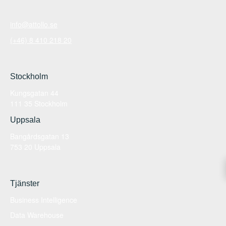
info@attollo.se
(+46) 8 410 218 20
Stockholm
Kungsgatan 44
111 35 Stockholm
Uppsala
Bangårdsgatan 13
753 20 Uppsala
Tjänster
Business Intelligence
Data Warehouse