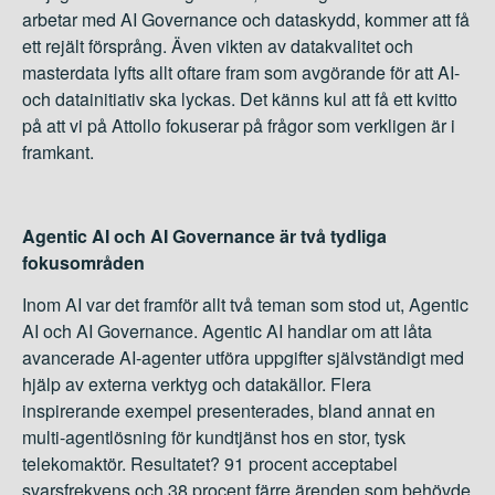
arbetar med AI Governance och dataskydd, kommer att få
ett rejält försprång. Även vikten av datakvalitet och
masterdata lyfts allt oftare fram som avgörande för att AI-
och datainitiativ ska lyckas. Det känns kul att få ett kvitto
på att vi på Attollo fokuserar på frågor som verkligen är i
framkant.
Agentic AI och AI Governance är två tydliga
fokusområden
Inom AI var det framför allt två teman som stod ut, Agentic
AI och AI Governance. Agentic AI handlar om att låta
avancerade AI-agenter utföra uppgifter självständigt med
hjälp av externa verktyg och datakällor. Flera
inspirerande exempel presenterades, bland annat en
multi-agentlösning för kundtjänst hos en stor, tysk
telekomaktör. Resultatet? 91 procent acceptabel
svarsfrekvens och 38 procent färre ärenden som behövde