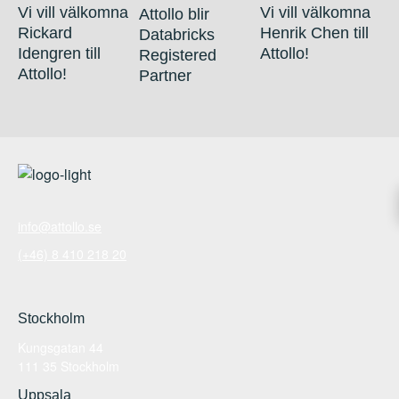
Vi vill välkomna
Vi vill välkomna
Attollo blir
Rickard
Henrik Chen till
Databricks
Idengren till
Attollo!
Registered
Attollo!
Partner
info@attollo.se
(+46) 8 410 218 20
Stockholm
Kungsgatan 44
111 35 Stockholm
Uppsala