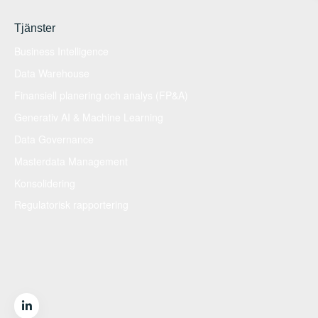
Tjänster
Business Intelligence
Data Warehouse
Finansiell planering och analys (FP&A)
Generativ AI & Machine Learning
Data Governance
Masterdata Management
Konsolidering
Regulatorisk rapportering