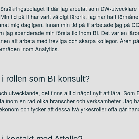
rsäkringsbolaget If där jag arbetat som DW-utvecklare i e
n tid på If har varit väldigt lärorik, jag har haft förmån
nat mig dagligen. Innan min tid på If arbetade jag på CG
 jag spenderade min första tid inom BI. Det var en lärorik
nen att arbeta med trevliga och skarpa kollegor. Åren på
 områden inom Analytics.
 i rollen som BI konsult?
och utvecklande, det finns alltid något nytt att lära. Som B
ta inom en rad olika branscher och verksamheter. Jag h
konom och tycker att dessa två yrkesroller ofta går hand
i kontakt med Attollo?