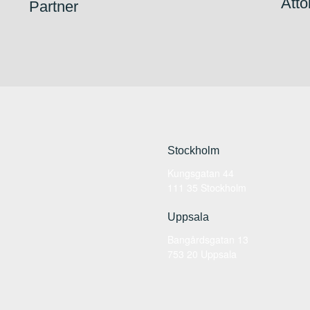
Attol
Partner
Stockholm
Kungsgatan 44
111 35 Stockholm
Uppsala
Bangårdsgatan 13
753 20 Uppsala