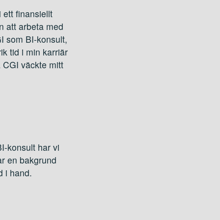
tt finansiellt
en att arbeta med
I som BI-konsult,
 tid i min karriär
 CGI väckte mitt
I-konsult har vi
ar en bakgrund
 i hand.