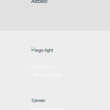
Attollo!
info@attollo.se
(+46) 8 410 218 20
Tjänster
Business Intelligence