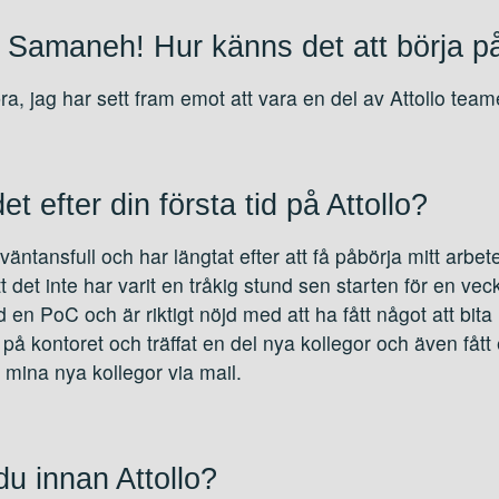
amaneh! Hur känns det att börja på 
bra, jag har sett fram emot att vara en del av Attollo team
t efter din första tid på Attollo?
väntansfull och har längtat efter att få påbörja mitt arbet
tt det inte har varit en tråkig stund sen starten för en ve
d en PoC och är riktigt nöjd med att ha fått något att bita 
l på kontoret och träffat en del nya kollegor och även fått 
mina nya kollegor via mail.
du innan Attollo?