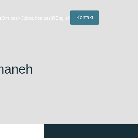
Kontakt
r
Om oss
Jobba hos oss
English
amaneh