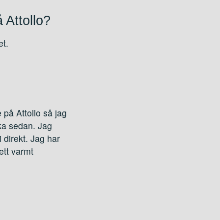
Attollo?
et.
e på Attollo så jag
cka sedan. Jag
i direkt. Jag har
ett varmt