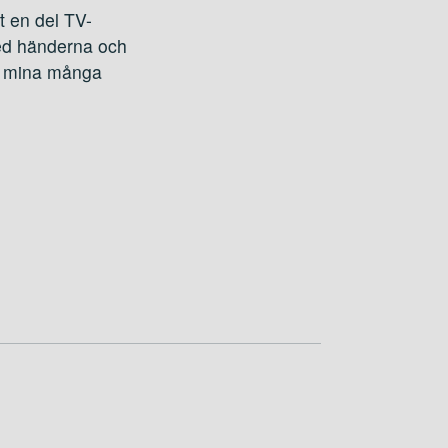
et en del TV-
 med händerna och
med mina många