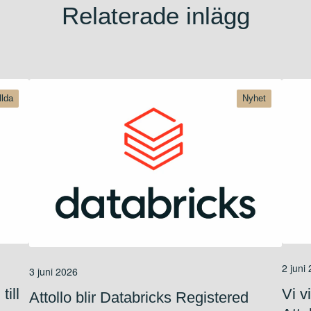
Relaterade inlägg
llda
Nyhet
2 juni
3 juni 2026
till
Vi v
Attollo blir Databricks Registered