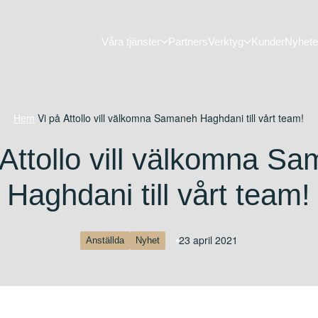
Våra tjänster
Partners
Verktyg
Kunder
Nyhete
Hem
/
Vi på Attollo vill välkomna Samaneh Haghdani till vårt team!
 Attollo vill välkomna S
Haghdani till vårt team!
23 april 2021
Anställda
Nyhet