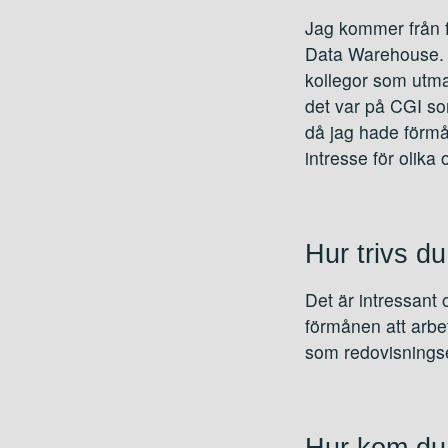
Jag kommer från fö
Data Warehouse. Mi
kollegor som utma
det var på CGI som
då jag hade förmå
intresse för olika
Hur trivs du
Det är intressant 
förmånen att arbe
som redovisningse
Hur kom du 