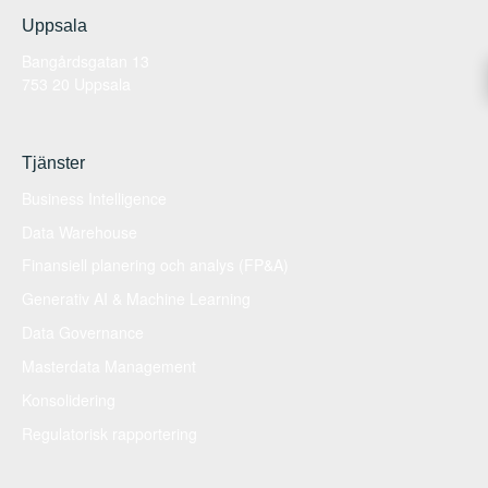
Uppsala
Bangårdsgatan 13
753 20 Uppsala
Tjänster
Business Intelligence
Data Warehouse
Finansiell planering och analys (FP&A)
Generativ AI & Machine Learning
Data Governance
Masterdata Management
Konsolidering
Regulatorisk rapportering