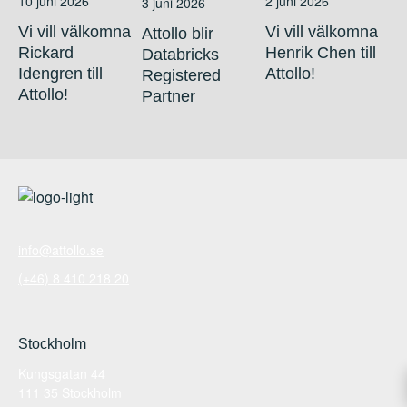
10 juni 2026
2 juni 2026
3 juni 2026
Vi vill välkomna
Vi vill välkomna
Attollo blir
Rickard
Henrik Chen till
Databricks
Idengren till
Attollo!
Registered
Attollo!
Partner
info@attollo.se
(+46) 8 410 218 20
Stockholm
Kungsgatan 44
111 35 Stockholm