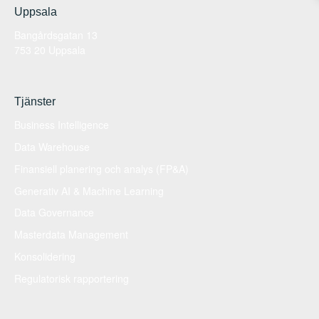
Uppsala
Bangårdsgatan 13
753 20 Uppsala
Tjänster
Business Intelligence
Data Warehouse
Finansiell planering och analys (FP&A)
Generativ AI & Machine Learning
Data Governance
Masterdata Management
Konsolidering
Regulatorisk rapportering